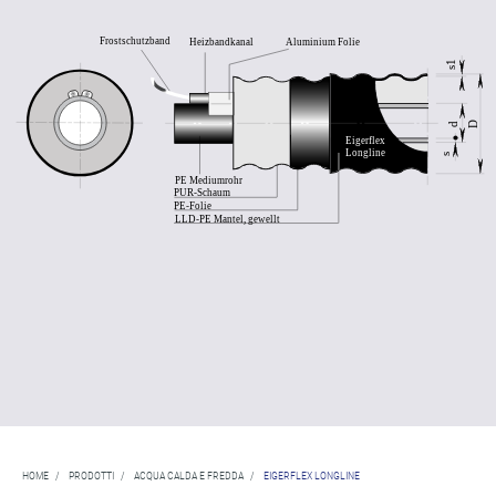
HOME
/
PRODOTTI
/
ACQUA CALDA E FREDDA
/
EIGERFLEX LONGLINE