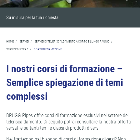
Su misura per la tua richiesta
HOME
/
SERVIZI
/
SERVIZI DI TELERISCALDAMENTO A CORTO E LUNGO RAGGIO
/
SERVIZI SVIZZERA
/
CORSI DI FORMAZIONE
I nostri corsi di formazione –
Semplice spiegazione di temi
complessi
BRUGG Pipes offre corsi di formazione esclusivi nel settore del
teleriscaldamento. Di seguito potrai consultare la nostra offerta
versatile su tanti temi e classi di prodotti diversi.
Nel frattempo hai bisogno di corsi di formazione diversi? Non