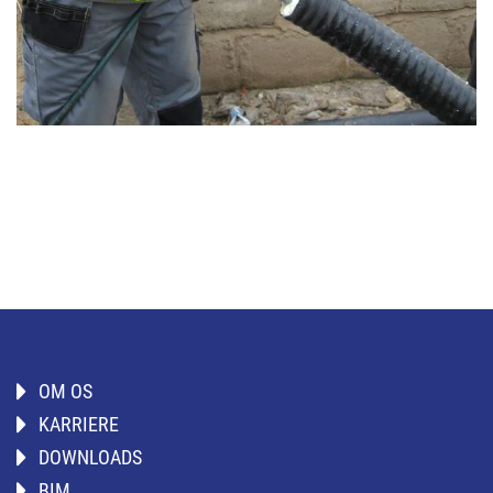
OM OS
KARRIERE
DOWNLOADS
BIM