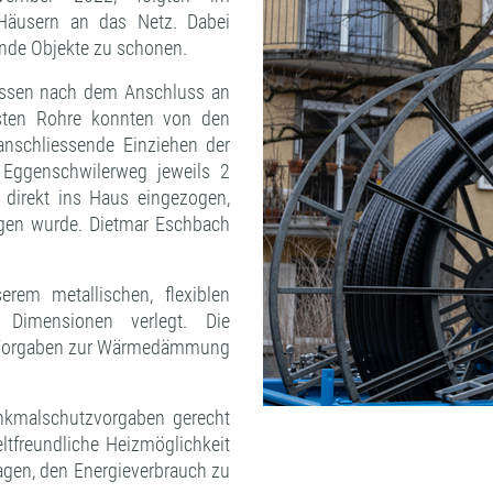
Häusern an das Netz. Dabei
ende Objekte zu schonen.
müssen nach dem Anschluss an
sten Rohre konnten von den
nschliessende Einziehen der
Eggenschwilerweg jeweils 2
 direkt ins Haus eingezogen,
ogen wurde. Dietmar Eschbach
.
em metallischen, flexiblen
Dimensionen verlegt. Die
n Vorgaben zur Wärmedämmung
Denkmalschutzvorgaben gerecht
tfreundliche Heizmöglichkeit
agen, den Energieverbrauch zu