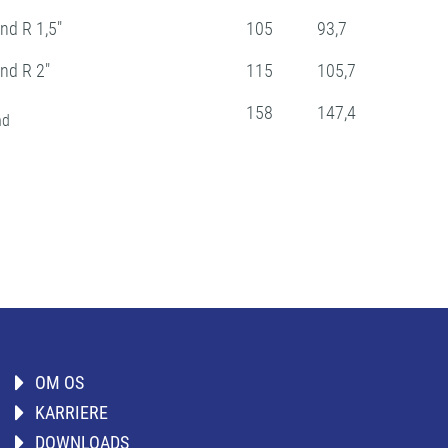
nd R 1,5"
105
93,7
nd R 2"
115
105,7
158
147,4
nd
OM OS
KARRIERE
DOWNLOADS