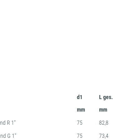
n
d1
L ges.
mm
mm
nd R 1"
75
82,8
nd G 1"
75
73,4