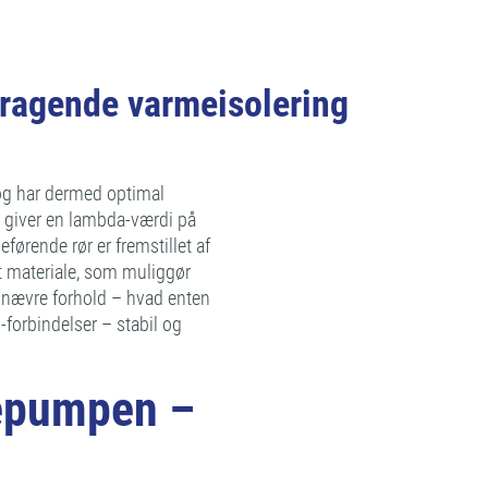
mragende varmeisolering
g har dermed optimal
 giver en lambda-værdi på
ørende rør er fremstillet af
nt materiale, som muliggør
 snævre forhold – hvad enten
-forbindelser – stabil og
mepumpen –