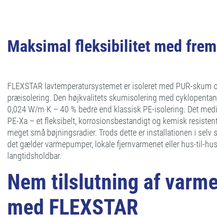
Maksimal fleksibilitet med fre
FLEXSTAR lavtemperatursystemet er isoleret med PUR-skum o
præisolering. Den højkvalitets skumisolering med cyklopentan
0,024 W/m·K – 40 % bedre end klassisk PE-isolering. Det medief
PE-Xa – et fleksibelt, korrosionsbestandigt og kemisk resiste
meget små bøjningsradier. Trods dette er installationen i selv
det gælder varmepumper, lokale fjernvarmenet eller hus-til-hus
langtidsholdbar.
Nem tilslutning af var
med FLEXSTAR