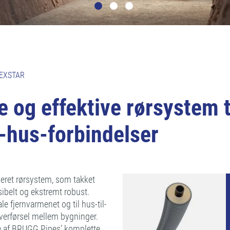
EXSTAR
e og effektive rørsystem 
l-hus-forbindelser
eret rørsystem, som takket
ibelt og ekstremt robust.
le fjernvarmenet og til hus-til-
ioverførsel mellem bygninger.
de af BRUGG Pipes’ komplette