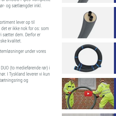
rør- og sætlængder inkl.
rtiment lever op til
det er ikke nok for os: som
i sætter dem. Derfor er
ke kvalitet.
ystemløsninger under vores
DUO (to medieførende rør) i
r. I Tyskland leverer vi kun
 tætningsring og