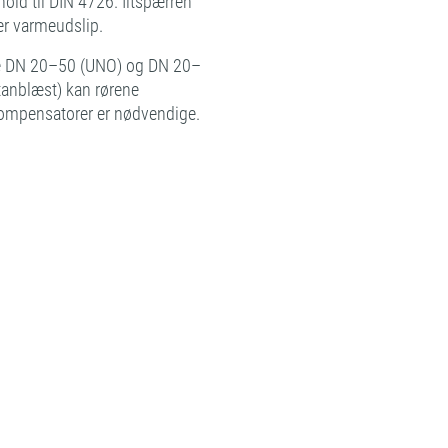
old til DIN 4726. Iltspærren
er varmeudslip.
rne DN 20–50 (UNO) og DN 20–
tanblæst) kan rørene
 kompensatorer er nødvendige.