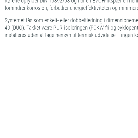
Rørene opfylder DIN 16892/93 og har en EVOH-iltspærre i henh
forhindrer korrosion, forbedrer energieffektiviteten og minimer
Systemet fås som enkelt- eller dobbeltledning i dimensione
40 (DUO). Takket være PUR-isoleringen (FCKW-fri og cyklopen
installeres uden at tage hensyn til termisk udvidelse – ingen