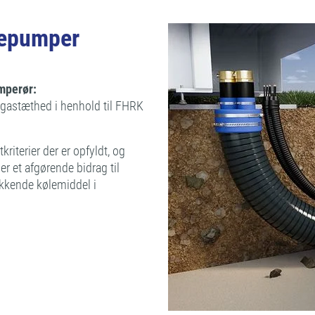
mepumper
mperør:
t gastæthed i henhold til FHRK
tkriterier der er opfyldt, og
 et afgørende bidrag til
ækkende kølemiddel i