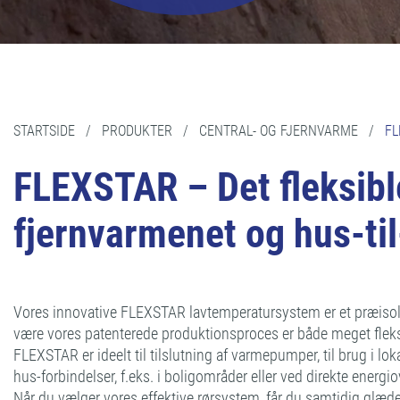
STARTSIDE
/
PRODUKTER
/
CENTRAL- OG FJERNVARME
/
FL
FLEXSTAR – Det fleksibl
fjernvarmenet og hus-ti
Vores innovative FLEXSTAR lavtemperatursystem er et præisol
være vores patenterede produktionsproces er både meget fleks
FLEXSTAR er ideelt til tilslutning af varmepumper, til brug i loka
hus-forbindelser, f.eks. i boligområder eller ved direkte energ
Når du vælger vores effektive rørsystem, får du samtidig glæ