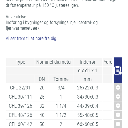
driftstemperatur på 150 °C justeres igen.
Anvendelse:
Indføring i bygninger og forsyningslinje i central- og
fjernvarmenetværk.
Vi ser frem til at høre fra dig.
Type
Nominel diameter
Inderrør
Ydre behold
d x d1 x 1
D
DN
Tomme
mm
mm
CFL 22/91
20
3/4
25x22x0.3
91
CFL 30/111
25
1
34x30x0.3
111
CFL 39/126
32
1 1/4
44x39x0.4
126
CFL 48/126
40
1 1/2
55x48x0.5
126
CFL 60/142
50
2
66x60x0.5
142