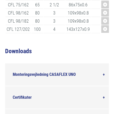
CFL 75/162
65
2 1/2
86x75x0.6
162
CFL 98/162
80
3
109x98x0.8
162
CFL 98/182
80
3
109x98x0.8
182
CFL 127/202
100
4
143x127x0.9
210
Downloads
Monteringsvejledning CASAFLEX UNO
Certifikater