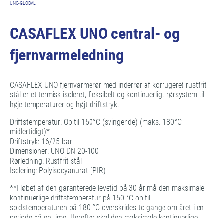
UNO-GLOBAL
CASAFLEX UNO central- og
fjernvarmeledning
CASAFLEX UNO fjernvarmerør med inderrør af korrugeret rustfrit
stål er et termisk isoleret, fleksibelt og kontinuerligt rørsystem til
høje temperaturer og højt driftstryk.
Driftstemperatur: Op til 150°C (svingende) (maks. 180°C
midlertidigt)*
Driftstryk: 16/25 bar
Dimensioner: UNO DN 20-100
Rørledning: Rustfrit stål
Isolering: Polyisocyanurat (PIR)
**I løbet af den garanterede levetid på 30 år må den maksimale
kontinuerlige driftstemperatur på 150 °C op til
spidstemperaturen på 180 °C overskrides to gange om året i en
periode på en time. Herefter skal den maksimale kontinuerlige