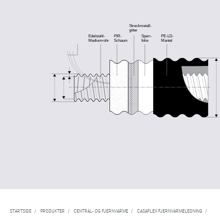
STARTSIDE
/
PRODUKTER
/
CENTRAL- OG FJERNVARME
/
CASAFLEX FJERNVARMELEDNING
/