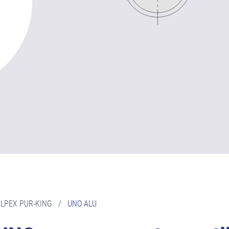
LPEX PUR-KING
/
UNO ALU