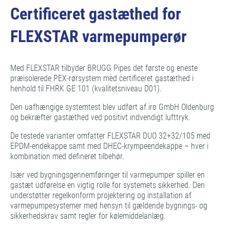
Certificeret gastæthed for
FLEXSTAR varmepumperør
Med FLEXSTAR tilbyder BRUGG Pipes det første og eneste
præisolerede PEX-rørsystem med certificeret gastæthed i
henhold til FHRK GE 101 (kvalitetsniveau D01).
Den uafhængige systemtest blev udført af iro GmbH Oldenburg
og bekræfter gastæthed ved positivt indvendigt lufttryk.
De testede varianter omfatter FLEXSTAR DUO 32+32/105 med
EPDM-endekappe samt med DHEC-krympeendekappe – hver i
kombination med defineret tilbehør.
Især ved bygningsgennemføringer til varmepumper spiller en
gastæt udførelse en vigtig rolle for systemets sikkerhed. Den
understøtter regelkonform projektering og installation af
varmepumpesystemer med hensyn til gældende bygnings- og
sikkerhedskrav samt regler for kølemiddelanlæg.