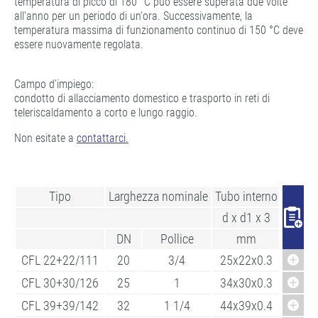
temperatura di picco di 180 °C può essere superata due volte
all'anno per un periodo di un'ora. Successivamente, la
temperatura massima di funzionamento continuo di 150 °C deve
essere nuovamente regolata.
Campo d’impiego:
condotto di allacciamento domestico e trasporto in reti di
teleriscaldamento a corto e lungo raggio.
Non esitate a
contattarci
.
Tipo
Larghezza nominale
Tubo interno
Guaina
d x d1 x 3
DN
Pollice
mm
CFL 22+22/111
20
3/4
25x22x0.3
CFL 30+30/126
25
1
34x30x0.3
CFL 39+39/142
32
1 1/4
44x39x0.4