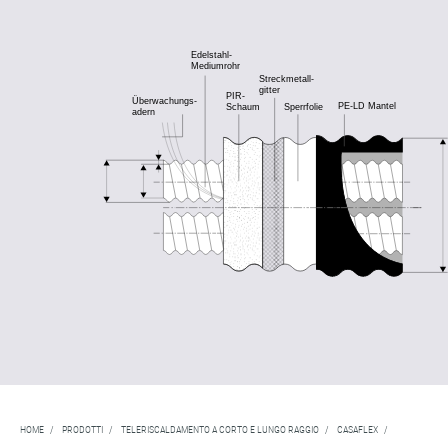
HOME
/
PRODOTTI
/
TELERISCALDAMENTO A CORTO E LUNGO RAGGIO
/
CASAFLEX
/