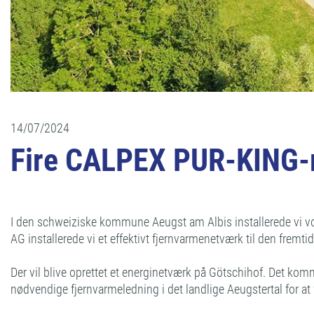
14/07/2024
Fire CALPEX PUR-KING-r
I den schweiziske kommune Aeugst am Albis installerede vi v
AG installerede vi et effektivt fjernvarmenetværk til den fre
Der vil blive oprettet et energinetværk på Götschihof. Det komm
nødvendige fjernvarmeledning i det landlige Aeugstertal for at 