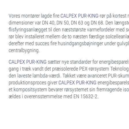
Vores montører lagde fire
CALPEX PUR-KING
-rør på kortest 
dimensioner var DN 40, DN 50, DN 63 og DN 68. Den længste
flisfyringsanlægget til den næststørste varmefordeler med so
rør blev installeret mellem de to næsten færdige solcelleanl
derefter med succes fire husindgangsbøjninger under gulvp
centralbygning.
CALPEX PUR-KING
sætter nye standarder for energibesparels
gang i træk vandt det præisolerede PEX-rørsystem Teknologis
den laveste lambda-værdi. Takket være avanceret PUR-skum
produktionsproces giver
CALPEX PUR-KING
energibesparels
et kompositsystem bevarer rørsystemet sin fremragende isol
ældes i overensstemmelse med EN 15632-2.