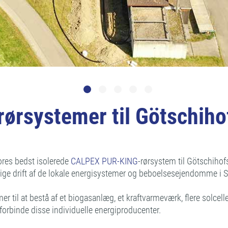
ørsystemer til Götschiho
ores bedst isolerede
CALPEX PUR-KING
-rørsystem til Götschiho
mtidige drift af de lokale energisystemer og beboelsesejendomme i
er til at bestå af et biogasanlæg, et kraftvarmeværk, flere solcel
forbinde disse individuelle energiproducenter.