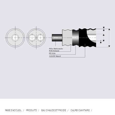
PAGE D'ACCUEIL
/
PRODUITS
/
EAU CHAUDE ET FROIDE
/
CALPEX SANITAIRE
/