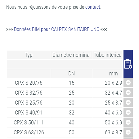
Nous nous réjouissons de votre prise de
contact
.
>>>
Données BIM pour CALPEX SANITAIRE UNO
<<<
Typ
Diamètre nominal
Tube intérieur PEX
R
DN
mm
CPX S 20/76
15
20 x 2.9
CPX S 32/76
25
32 x 4.7
CPX S 25/76
20
25 x 3.7
CPX S 40/91
32
40 x 6.0
CPX S 50/111
40
50 x 6.9
CPX S 63/126
50
63 x 8.7