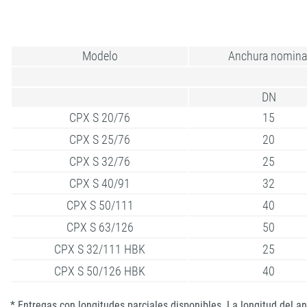
Modelo
Anchura nomina
DN
CPX S 20/76
15
CPX S 25/76
20
CPX S 32/76
25
CPX S 40/91
32
CPX S 50/111
40
CPX S 63/126
50
CPX S 32/111 HBK
25
CPX S 50/126 HBK
40
* Entregas con longitudes parciales disponibles. La longitud del an