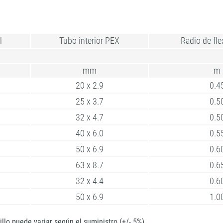
l
Tubo interior PEX
Radio de fle
mm
m
20 x 2.9
0.4
25 x 3.7
0.5
32 x 4.7
0.5
40 x 6.0
0.5
50 x 6.9
0.6
63 x 8.7
0.6
32 x 4.4
0.6
50 x 6.9
1.0
illo puede variar según el suministro (+/- 5%)