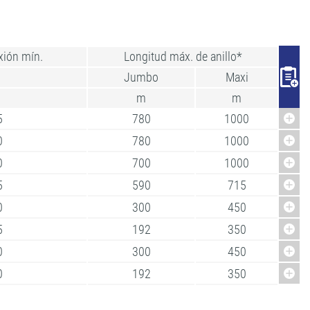
xión mín.
Longitud máx. de anillo*
Jumbo
Maxi
m
m
5
780
1000
0
780
1000
0
700
1000
5
590
715
0
300
450
5
192
350
0
300
450
0
192
350