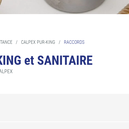
STANCE
/
CALPEX PUR-KING
/
RACCORDS
ING et SANITAIRE
CALPEX