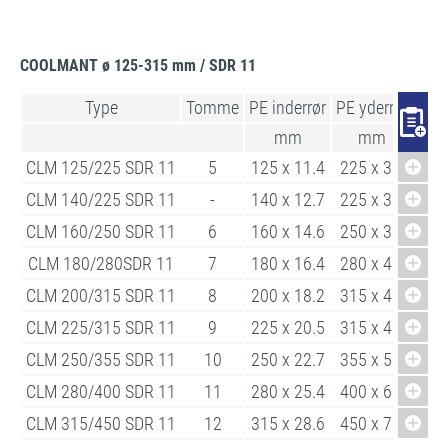
COOLMANT ø 125-315 mm / SDR 11
Type
Tomme
PE inderrør
PE yderrør
Sta
mm
mm
CLM 125/225 SDR 11
5
125 x 11.4
225 x 3.5
CLM 140/225 SDR 11
-
140 x 12.7
225 x 3.5
CLM 160/250 SDR 11
6
160 x 14.6
250 x 3.9
CLM 180/280SDR 11
7
180 x 16.4
280 x 4.4
CLM 200/315 SDR 11
8
200 x 18.2
315 x 4.9
CLM 225/315 SDR 11
9
225 x 20.5
315 x 4.9
CLM 250/355 SDR 11
10
250 x 22.7
355 x 5.6
CLM 280/400 SDR 11
11
280 x 25.4
400 x 6.3
CLM 315/450 SDR 11
12
315 x 28.6
450 x 7.0