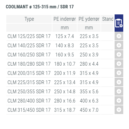
COOLMANT ø 125-315 mm / SDR 17
Type
PE inderrør
PE yderrør
Standardlæn
mm
mm
m
CLM 125/225 SDR 17
125 x 7.4
225 x 3.5
6/12
CLM 140/225 SDR 17
140 x 8.3
225 x 3.5
6/12
CLM 160/250 SDR 17
160 x 9.5
250 x 3.9
6/12
CLM 180/280 SDR 17
180 x 10.7
280 x 4.4
6/12
CLM 200/315 SDR 17
200 x 11.9
315 x 4.9
6/12
CLM 225/315 SDR 17
225 x 13.4
315 x 4.9
6/12
CLM 250/355 SDR 17
250 x 14.8
355 x 5.6
6/12
CLM 280/400 SDR 17
280 x 16.6
400 x 6.3
6/12
CLM 315/450 SDR 17
315 x 18.7
450 x 7.0
6/12