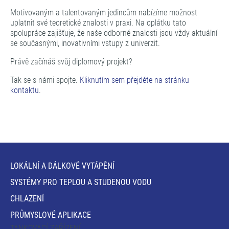
Motivovaným a talentovaným jedincům nabízíme možnost
uplatnit své teoretické znalosti v praxi. Na oplátku tato
spolupráce zajišťuje, že naše odborné znalosti jsou vždy aktuální
se současnými, inovativními vstupy z univerzit.
Právě začínáš svůj diplomový projekt?
Tak se s námi spojte.
Kliknutím sem přejděte na stránku
kontaktu
.
LOKÁLNÍ A DÁLKOVÉ VYTÁPĚNÍ
SYSTÉMY PRO TEPLOU A STUDENOU VODU
CHLAZENÍ
PRŮMYSLOVÉ APLIKACE
TANKOVACÍ ZAŘÍZENÍ