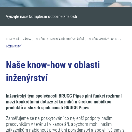
Využijte naše komplexní odborné znalosti
DOMOVSKÁ STRÁNKA
/
SLUŽBY
/
MÍSTNÍ A DÁLKOVÉ VYTÁPĚNÍ
/
SLUŽBY PRO ŠVÝCARSKO
/
INŽENÝRSTVÍ
Naše know-how v oblasti
inženýrství
Inženýrský tým společnosti BRUGG Pipes plní funkci rozhraní
mezi konkrétními dotazy zákazníků a širokou nabídkou
produktů a služeb společnosti BRUGG Pipes.
Zaměřujeme se na poskytování co nejlepší podpory našim
pracovníkům v terénu i v kanceláři, abychom mohli našim
zákazníkům nabídnout prvotřídní poradenství a spolehlivý servis.