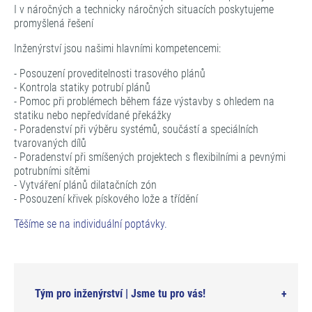
I v náročných a technicky náročných situacích poskytujeme
promyšlená řešení
Inženýrství jsou našimi hlavními kompetencemi:
- Posouzení proveditelnosti trasového plánů
- Kontrola statiky potrubí plánů
- Pomoc při problémech během fáze výstavby s ohledem na
statiku nebo nepředvídané překážky
- Poradenství při výběru systémů, součástí a speciálních
tvarovaných dílů
- Poradenství při smíšených projektech s flexibilními a pevnými
potrubními sítěmi
- Vytváření plánů dilatačních zón
- Posouzení křivek pískového lože a třídění
Těšíme se na individuální poptávky.
Tým pro inženýrství | Jsme tu pro vás!