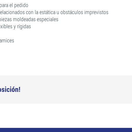
para el pedido
relacionados con la estática u obstáculos imprevistos
piezas moldeadas especiales
xibles y rígidas
 tamices
osición!