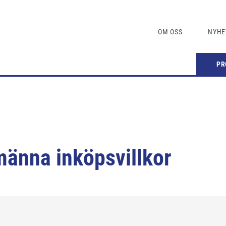
OM OSS
NYHE
PR
männa inköpsvillkor