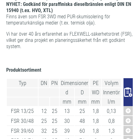
NYHET: Godkänd för paraffiniska dieselbränslen enligt DIN EN
15940 (t.ex. HVO, XTL)
Finns även som FSR 3WD med PUR-skumisolering för
temperaturkänsliga medier (t.ex. termisk olja).
Vi har över 40 års erfarenhet av FLEXWELL-säkerhetsröret (FSR),
vilket ger dina projekt en planeringssäkerhet från ett godkänt
system.
Produktsortiment
Typ
DN
PN
Dimensioner
PE
Volym
d
D
WD
Innerrör
Kontr. 
mm
mm
mm
l/m
l/m
FSR 13/25
12
25
13
25
1,8
0,13
0,12
FSR 30/48
25
25
30
48
1,8
0,8
0,38
FSR 39/60
32
25
39
60
1,8
1,3
0,41