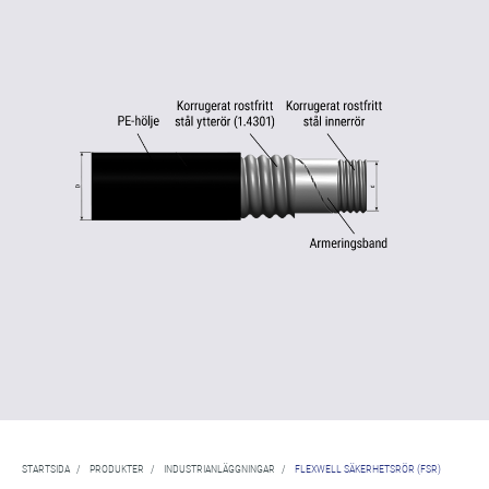
STARTSIDA
/
PRODUKTER
/
INDUSTRIANLÄGGNINGAR
/
FLEXWELL SÄKERHETSRÖR (FSR)