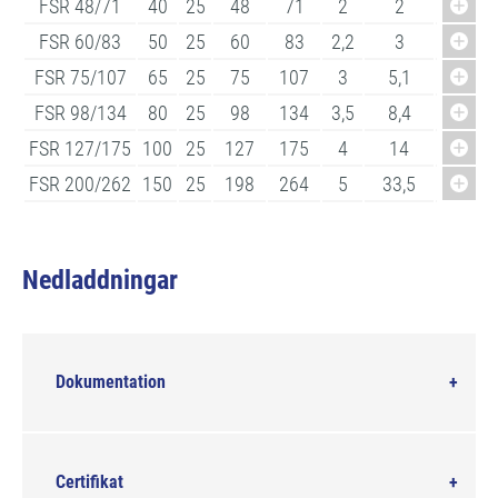
FSR 48/71
40
25
48
71
2
2
0,65
FSR 60/83
50
25
60
83
2,2
3
0,73
FSR 75/107
65
25
75
107
3
5,1
1,3
FSR 98/134
80
25
98
134
3,5
8,4
1,45
FSR 127/175
100
25
127
175
4
14
4
FSR 200/262
150
25
198
264
5
33,5
9,5
Nedladdningar
Dokumentation
Certifikat