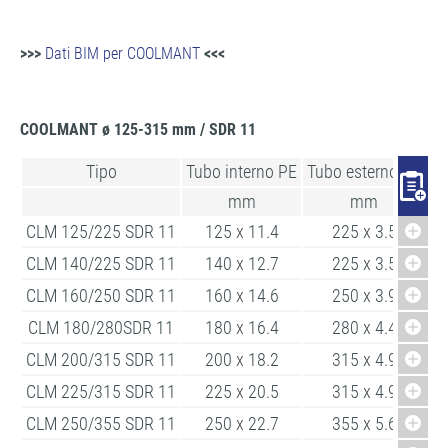
>>>
Dati BIM per COOLMANT
<<<
COOLMANT ø 125-315 mm / SDR 11
Tipo
Tubo interno PE
Tubo esterno PE
Lu
mm
mm
CLM 125/225 SDR 11
125 x 11.4
225 x 3.5
CLM 140/225 SDR 11
140 x 12.7
225 x 3.5
CLM 160/250 SDR 11
160 x 14.6
250 x 3.9
CLM 180/280SDR 11
180 x 16.4
280 x 4.4
CLM 200/315 SDR 11
200 x 18.2
315 x 4.9
CLM 225/315 SDR 11
225 x 20.5
315 x 4.9
CLM 250/355 SDR 11
250 x 22.7
355 x 5.6