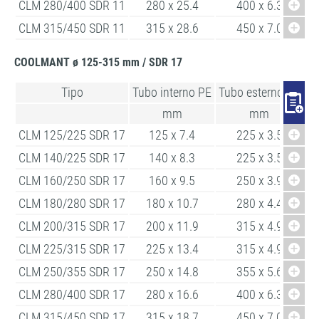
CLM 280/400 SDR 11
280 x 25.4
400 x 6.3
CLM 315/450 SDR 11
315 x 28.6
450 x 7.0
COOLMANT ø 125-315 mm / SDR 17
Tipo
Tubo interno PE
Tubo esterno PE
Lu
mm
mm
CLM 125/225 SDR 17
125 x 7.4
225 x 3.5
CLM 140/225 SDR 17
140 x 8.3
225 x 3.5
CLM 160/250 SDR 17
160 x 9.5
250 x 3.9
CLM 180/280 SDR 17
180 x 10.7
280 x 4.4
CLM 200/315 SDR 17
200 x 11.9
315 x 4.9
CLM 225/315 SDR 17
225 x 13.4
315 x 4.9
CLM 250/355 SDR 17
250 x 14.8
355 x 5.6
CLM 280/400 SDR 17
280 x 16.6
400 x 6.3
CLM 315/450 SDR 17
315 x 18.7
450 x 7.0