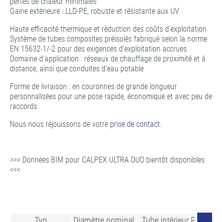
pertes de chaleur minimales
Gaine extérieure : LLD-PE, robuste et résistante aux UV
Haute efficacité thermique et réduction des coûts d'exploitation
Système de tubes composites préisolés fabriqué selon la norme
EN 15632-1/-2 pour des exigences d'exploitation accrues
Domaine d'application : réseaux de chauffage de proximité et à
distance, ainsi que conduites d'eau potable
Forme de livraison : en couronnes de grande longueur
personnalisées pour une pose rapide, économique et avec peu de
raccords
Nous nous réjouissons de votre
prise de contact
.
>>> Données BIM pour CALPEX ULTRA DUO bientôt disponibles
<<<
Typ
Diamètre nominal
Tube intérieur PEX
Ra