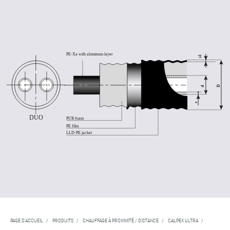
PAGE D'ACCUEIL
/
PRODUITS
/
CHAUFFAGE À PROXIMITÉ / DISTANCE
/
CALPEX ULTRA
/