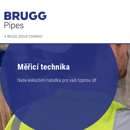
A BRUGG GROUP COMPANY
Měřicí technika
Naše exkluzivní nabídka pro vaši topnou síť