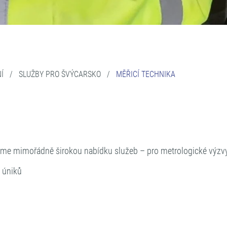
Í
/
SLUŽBY PRO ŠVÝCARSKO
/
MĚŘICÍ TECHNIKA
eme mimořádně širokou nabídku služeb – pro metrologické výzvy 
e úniků