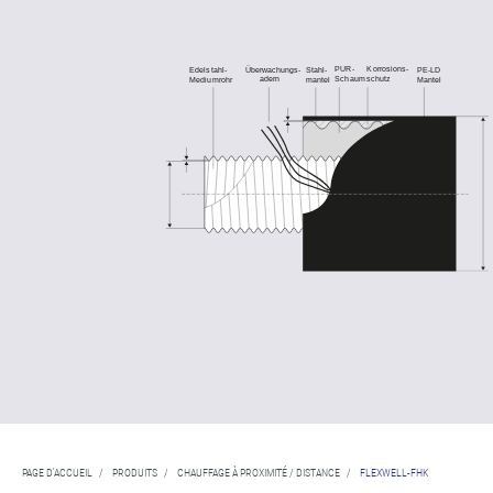
PAGE D'ACCUEIL
/
PRODUITS
/
CHAUFFAGE À PROXIMITÉ / DISTANCE
/
FLEXWELL-FHK