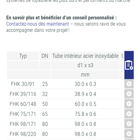
systèmes de tuyauterie les plus sûrs et performants du marché.
En savoir plus et bénéficier d’un conseil personnalisé :
Contactez-nous dès maintenant
– nous serons ravis de vous
accompagner dans votre projet !
Typ
DN
Tube intérieur acier inoxydable
Diamètre
d1 x s3
D
mm
m
FHK 30/91
25
30.0 x 0.3
94
FHK 39/116
32
38.9 x 0.4
12
FHK 60/148
50
60.0 x 0.5
15
FHK 75/171
65
75.8 x 0.6
17
FHK 98/171
80
98.0 x 0.8
17
FHK 98/220
80
98.0 x 0.8
23