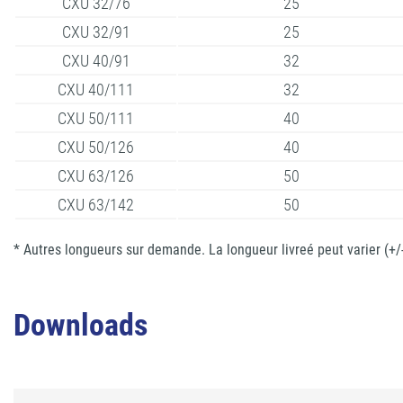
CXU 32/76
25
CXU 32/91
25
CXU 40/91
32
CXU 40/111
32
CXU 50/111
40
CXU 50/126
40
CXU 63/126
50
CXU 63/142
50
* Autres longueurs sur demande. La longueur livreé peut varier (+/
Downloads