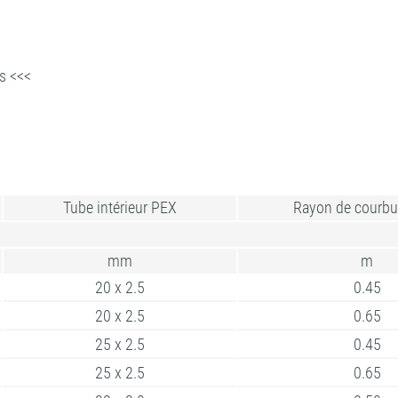
s <<<
Tube intérieur PEX
Rayon de courbu
mm
m
20 x 2.5
0.45
20 x 2.5
0.65
25 x 2.5
0.45
25 x 2.5
0.65