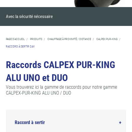
Avec la sécurité nécessaire
PAGE D'ACCUEIL
/
PRODUITS
/
CHAUFFAGE À PROXIMITÉ / DISTANCE
/
CALPEX PUR-KING
/
RACCORD À SERTIR CAX
Raccords CALPEX PUR-KING
ALU UNO et DUO
Vous trouverez ici la gamme de raccords pour notre gamme
CALPEX-PUR-KING ALU UNO / DUO
Raccord à sertir