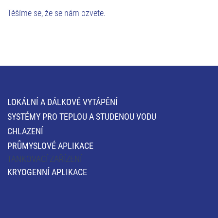
Těšíme se, že se nám ozvete.
LOKÁLNÍ A DÁLKOVÉ VYTÁPĚNÍ
SYSTÉMY PRO TEPLOU A STUDENOU VODU
CHLAZENÍ
PRŮMYSLOVÉ APLIKACE
TANKOVACÍ ZAŘÍZENÍ
KRYOGENNÍ APLIKACE