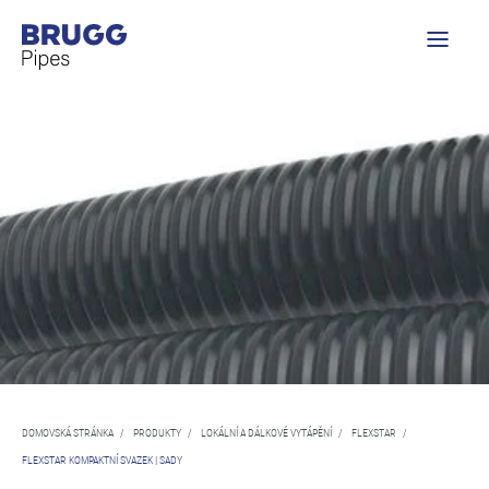
DOMOVSKÁ STRÁNKA
/
PRODUKTY
/
LOKÁLNÍ A DÁLKOVÉ VYTÁPĚNÍ
/
FLEXSTAR
/
FLEXSTAR KOMPAKTNÍ SVAZEK | SADY