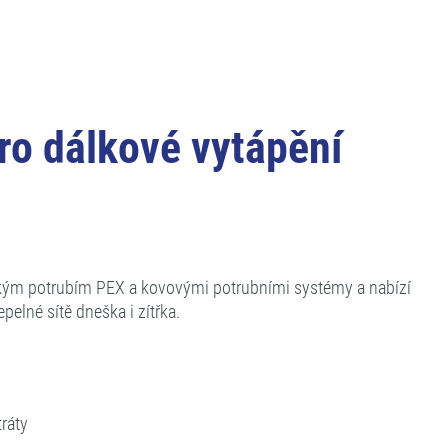
o dálkové vytápění
ickým potrubím PEX a kovovými potrubními systémy a nabízí
elné sítě dneška i zítřka.
ráty