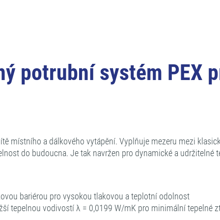
 potrubní systém PEX pr
 sítě místního a dálkového vytápění. Vyplňuje mezeru mezi klas
lnost do budoucna. Je tak navržen pro dynamické a udržitelné tep
ovou bariérou pro vysokou tlakovou a teplotní odolnost
žší tepelnou vodivostí λ = 0,0199 W/mK pro minimální tepelné zt