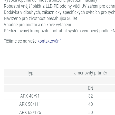
Robustní vnější plášť z LLD-PE odolný vůči UV záření pro oc
Dodávka v dlouhých, zákaznicky specifických svitcích pro r
Navrženo pro životnost přesahující 50 let
Vhodné pro místní a dálkové vytápění
Předizolovaný kompozitní potrubní systém vyrobený podle E
Těšíme se na vaše
kontaktování
.
Typ
Jmenovitý průměr
DN
APX 40/91
32
APX 50/111
40
APX 63/126
50