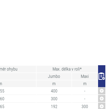
oměr ohybu
Max. délka v roli*
Jumbo
Maxi
m
m
m
.55
400
-
.60
300
-
.65
192
300