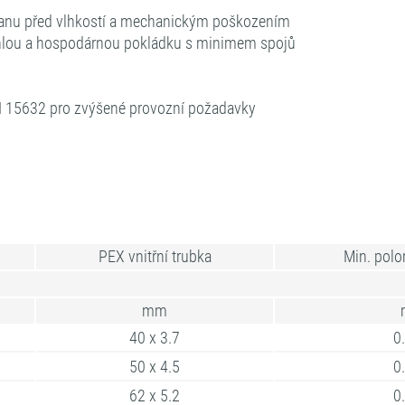
hranu před vlhkostí a mechanickým poškozením
ychlou a hospodárnou pokládku s minimem spojů
N 15632 pro zvýšené provozní požadavky
PEX vnitřní trubka
Min. pol
mm
40 x 3.7
0
50 x 4.5
0
62 x 5.2
0