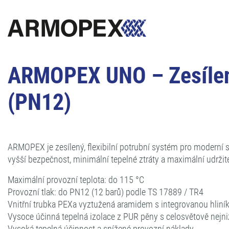
ARMOPEX UNO – Zesílený
(PN12)
ARMOPEX je zesílený, flexibilní potrubní systém pro moderní
vyšší bezpečnost, minimální tepelné ztráty a maximální udržite
Maximální provozní teplota: do 115 °C
Provozní tlak: do PN12 (12 barů) podle TS 17889 / TR4
Vnitřní trubka PEXa vyztužená aramidem s integrovanou hliník
Vysoce účinná tepelná izolace z PUR pěny s celosvětově nejni
Vysoká tepelná účinnost a snížené provozní náklady