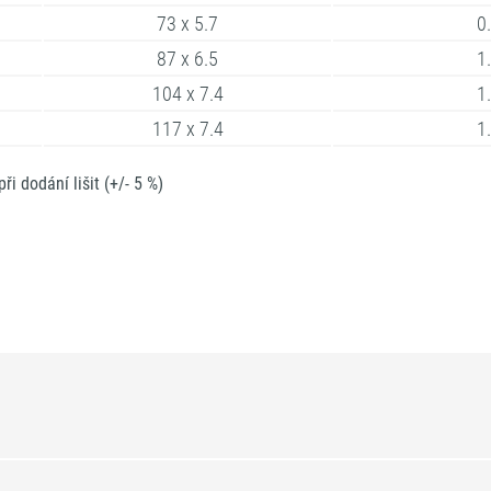
73 x 5.7
0
87 x 6.5
1
104 x 7.4
1
117 x 7.4
1
 dodání lišit (+/- 5 %)