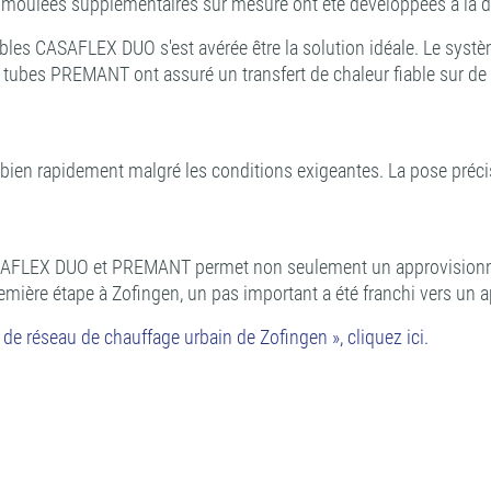
es moulées supplémentaires sur mesure ont été développées à la d
bles CASAFLEX DUO s'est avérée être la solution idéale. Le sys
 tubes PREMANT ont assuré un transfert de chaleur fiable sur de l
à bien rapidement malgré les conditions exigeantes. La pose préc
s CASAFLEX DUO et PREMANT permet non seulement un approvisionn
remière étape à Zofingen, un pas important a été franchi vers un 
e réseau de chauffage urbain de Zofingen », cliquez ici.