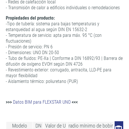
- Redes de calefacción local
- Transmisión de calor a edificios individuales o remodelaciones
Propiedades del producto:
-Tipo de tubería: sistema para bajas temperaturas y
estanqueidad al agua según DIN EN 15632-2
- Temperatura de servicio: apta para máx. 95 °C (con
fluctuaciones)
- Presión de servicio: PN 6
- Dimensiones: UNO DN 20-50
- Tubo de fluidos: PE-Xa | Conforme a DIN 16892/93 | Barrera de
difusión de oxígeno EVOH según DIN 4726
- Revestimiento exterior: corrugado, antracita, LLD-PE para
mayor flexibilidad
- Aislamiento térmico: poliuretano (PUR)
>>>
Datos BIM para FLEXSTAR UNO
<<<
Modelo
DN
Valor de U
radio mínimo de bobinado
Má