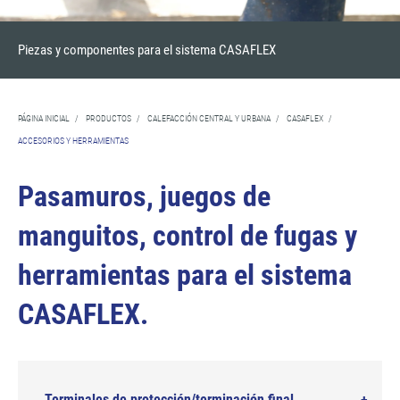
Piezas y componentes para el sistema CASAFLEX
PÁGINA INICIAL
/
PRODUCTOS
/
CALEFACCIÓN CENTRAL Y URBANA
/
CASAFLEX
/
ACCESORIOS Y HERRAMIENTAS
Pasamuros, juegos de
manguitos, control de fugas y
herramientas para el sistema
CASAFLEX.
Terminales de protección/terminación final