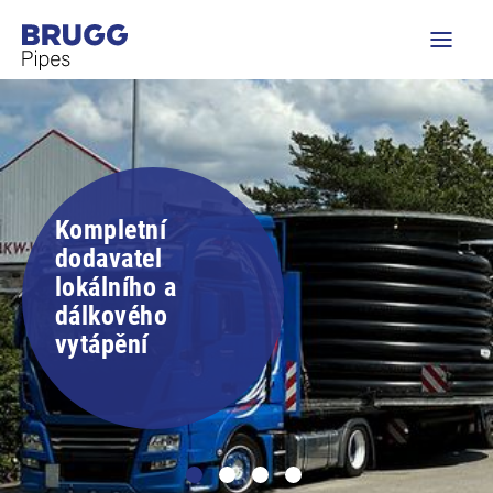
Kompletní
dodavatel
lokálního a
dálkového
vytápění