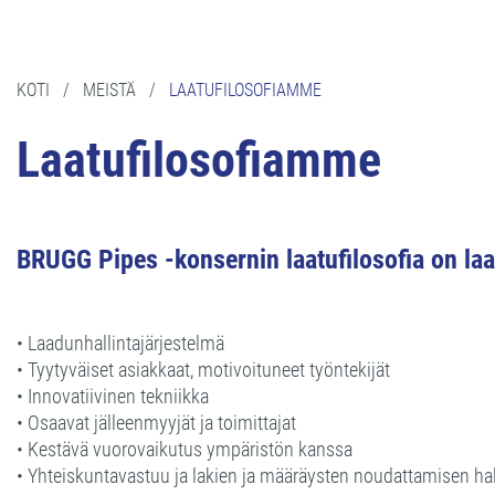
KOTI
/
MEISTÄ
/
LAATUFILOSOFIAMME
Laatufilosofiamme
BRUGG Pipes -konsernin laatufilosofia on la
• Laadunhallintajärjestelmä
• Tyytyväiset asiakkaat, motivoituneet työntekijät
• Innovatiivinen tekniikka
• Osaavat jälleenmyyjät ja toimittajat
• Kestävä vuorovaikutus ympäristön kanssa
• Yhteiskuntavastuu ja lakien ja määräysten noudattamisen hal