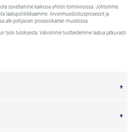
mä, jota sovellamme kaikissa yhtiön toiminnoissa. Johtomme
sta laatupolitiikkaamme. Arvonmuodostusprosessit ja
vissa atk-pohjaisen prosessikartan muodossa.
tun työn tuloksesta. Valvomme tuotteidemme laatua jatkuvasti