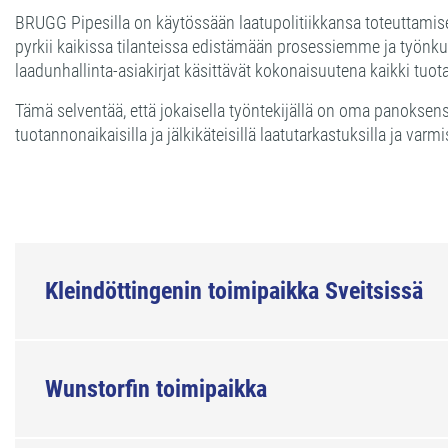
BRUGG Pipesilla on käytössään laatupolitiikkansa toteuttamise
pyrkii kaikissa tilanteissa edistämään prosessiemme ja työn
laadunhallinta-asiakirjat käsittävät kokonaisuutena kaikki tuo
Tämä selventää, että jokaisella työntekijällä on oma panokse
tuotannonaikaisilla ja jälkikäteisillä laatutarkastuksilla ja v
Kleindöttingenin toimipaikka Sveitsissä
Wunstorfin toimipaikka