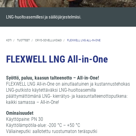
LNG-huoltoasemillesi ja säiliöjärjestelmiisi.
KOTI
/
TUOTTEET
/
CRYO-SOVELLUKSIASI
/
FLEXWELL LNG ALL-IN-ONE
FLEXWELL LNG All-in-One
Syöttö, paluu, kaasun talteenotto – All-in-One!
FLEXWELL LNG All-in-One on ainutlaatuinen ja kustannustehokas
LNG-putkisto käytettäväksi LNG-huoltoasemilla
päättymättömänä LNG- kierrätys- ja kaasuntalteenottoputkena:
kaikki samassa – All-in-One!
Ominaisuudet
Käyttöpaine: PN 30
Käyttölämpötila-alue: -200 °C – +50 °C
Väliaineputki: aallotettu ruostumaton teräsputki