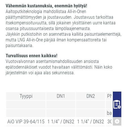
Vähemmän kustannuksia, enemmän hyötyä!
Aaltoputkiteknologia mahdollistaa All-in-Onen
päättymättömyyden ja joustavuuden. Joustavuus tarkoittaa
itsekompensoituvuutta, sillä jokainen yksittäinen uurre kantaa
osansa pituussuuntaisesta lämpölaajenemasta.
Jäykkiin putkistoihin on asennettava kalliita paisuntaelementtejä,
mutta LNG All-in-One pärjää ilman kompensaattoreita tai
paisuntakaaria.
Turvallisuus ennen kaikkea!
Vuotovalvonnan asentamismahdollisuuden ansiosta
epätodennäköiset vuodot havaitaan välittömästi. Näin koko
järjestelmän voi ajaa alas sekunneissa.
Tyyppi
DN1
DN2
PN
Auße
bar
AiO VIP 39-64/115
1 1/4" / DN32
1 1/4" / DN32
30