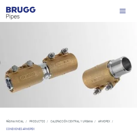
PÁGINA INICIAL
/
PRODUCTOS
/
CALEFACCIÓN CENTRAL Y URBANA
/
ARMOPEX
/
CONEXIONES ARMOPEX