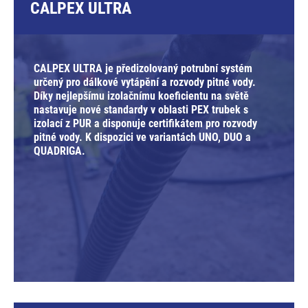
CALPEX ULTRA
CALPEX ULTRA je předizolovaný potrubní systém
určený pro dálkové vytápění a rozvody pitné vody.
Díky nejlepšímu izolačnímu koeficientu na světě
nastavuje nové standardy v oblasti PEX trubek s
izolací z PUR a disponuje certifikátem pro rozvody
pitné vody. K dispozici ve variantách UNO, DUO a
QUADRIGA.