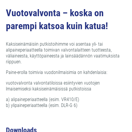
Vuotovalvonta – koska on
parempi katsoa kuin katua!
Kaksiseinämäisiin putkistoihimme voi asentaa yli- tai
alipaineperiaatteella toimivan valvontalaitteen tuotteesta,
väliaineesta, käyttöpaineesta ja lainsäädännön vaatimuksista
riippuen.
Paine-erolla toimivia vuodonilmaisimia on kahdenlaisia:
vuotovalvonta valvontatiloissa esiintyvien vuotojen
lmaisemiseksi kaksiseinämäisissä putkistoissa
a) alipaineperiaatteella (esim. VR410/E)
b) ylipaineperiaatteella (esim. DLR-G 6)
Downloads