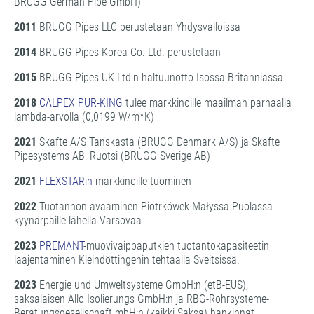
BRUGG German Pipe GmbH)
2011
BRUGG Pipes LLC perustetaan Yhdysvalloissa
2014
BRUGG Pipes Korea Co. Ltd. perustetaan
2015
BRUGG Pipes UK Ltd:n haltuunotto Isossa-Britanniassa
2018
CALPEX PUR-KING
tulee markkinoille maailman parhaalla
lambda-arvolla (0,0199 W/m*K)
2021
Skafte A/S Tanskasta (BRUGG Denmark A/S) ja Skafte
Pipesystems AB, Ruotsi (BRUGG Sverige AB)
2021
FLEXSTARin
markkinoille tuominen
2022
Tuotannon avaaminen Piotrkówek Małyssa Puolassa
kyynärpäille lähellä Varsovaa
2023
PREMANT
-muovivaippaputkien tuotantokapasiteetin
laajentaminen Kleindöttingenin tehtaalla Sveitsissä.
2023
Energie und Umweltsysteme GmbH:n (etB-EUS),
saksalaisen Allo Isolierungs GmbH:n ja RBG-Rohrsysteme-
Beratungsgesellschaft mbH:n (kaikki Saksa) hankinnat.