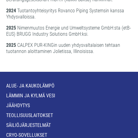
2024
Tuotantoyhteisyritys Rovanco Piping Systemsin kanssa
Yhdysvalloissa.
2025
Nimenmuutos Energie und Umweltsysteme GmbH:sta (etB-
EUS) BRUGG Industry Solutions GmbH:ksi.
2025
CALPEX PUR-KINGin uuden yhdysvaltalaisen tehtaan
tuotannon aloittaminen Jolietissa, Illinoisissa.
ALUE- JA KAUKOLÄMPÖ
LÄMMIN JA KYLMÄ VESI
JÄÄHDYTYS
TEOLLISUUSLAITOKSET
SÄILIÖJÄRJESTELMÄT
CRYO-SOVELLUKSET