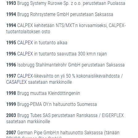
1993
Brugg Systemy Rurowe Sp. z o.o. perustetaan Puolassa
1994
Brugg Rohrsysteme GmbH perustetaan Saksassa
1994
CALPEX kehitetään NTS/MXT:n korvaamiseksi, CALPEX-
tuotantolaitoksen osto
1995
CALPEX
in tuotanto alkaa
1996
CALPEX
in tuotanto saavuttaa 300 km:n rajan
1996
Isobrugg Stahlmantelrohr GmbH perustetaan Saksassa
1997
CALPEX
-liikevaihto on yli 50 % kokonaisliikevaihdosta /
CASAFLEX
saatetaan markkinoille
1998
Brugg muuttaa Kleindöttingeniin
1999
Brugg-PEMA OY:n haltuunotto Suomessa
2003
Brugg Tubes SAS perustetaan Ranskassa / EIGERFLEX
saatetaan markkinoille
2007
German Pipe GmbH:n haltuunotto Saksassa (tänään