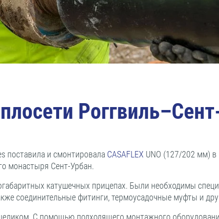
еплосети Роггвиль–Сент
es поставила и смонтировала
CASAFLEX
UNO (127/202 мм) в 
го монастыря Сент-Урбан.
огабаритных катушечных прицепах. Были необходимы спец
акже соединительные фитинги, термоусадочные муфты и др
 целиком. С помощью подходящего монтажного оборудован