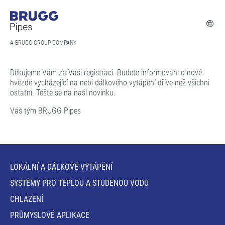
A BRUGG GROUP COMPANY
Děkujeme Vám za Vaši registraci. Budete informováni o nové
hvězdě vycházející na nebi dálkového vytápění dříve než všichni
ostatní. Těšte se na naši novinku.
Váš tým BRUGG Pipes
LOKÁLNÍ A DÁLKOVÉ VYTÁPĚNÍ
SYSTÉMY PRO TEPLOU A STUDENOU VODU
CHLAZENÍ
PRŮMYSLOVÉ APLIKACE