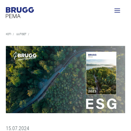
KOTI
/
UUTISET
/
15.07.2024