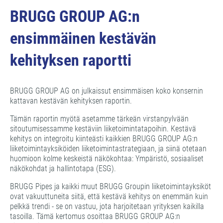
BRUGG GROUP AG:n
ensimmäinen kestävän
kehityksen raportti
BRUGG GROUP AG on julkaissut ensimmäisen koko konsernin
kattavan kestävän kehityksen raportin.
Tämän raportin myötä asetamme tärkeän virstanpylvään
sitoutumisessamme kestäviin liiketoimintatapoihin. Kestävä
kehitys on integroitu kiinteästi kaikkien BRUGG GROUP AG:n
liiketoimintayksiköiden liiketoimintastrategiaan, ja siinä otetaan
huomioon kolme keskeistä näkökohtaa: Ympäristö, sosiaaliset
näkökohdat ja hallintotapa (ESG).
BRUGG Pipes ja kaikki muut BRUGG Groupin liiketoimintayksiköt
ovat vakuuttuneita siitä, että kestävä kehitys on enemmän kuin
pelkkä trendi - se on vastuu, jota harjoitetaan yrityksen kaikilla
tasoilla. Tämä kertomus osoittaa BRUGG GROUP AG:n