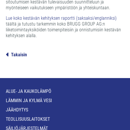
sitoutumisen kestävän tulevaisuuden suunnitteluun ja
myönteiseen vaikutukseen ympäristöön ja yhteiskuntaan.
Lue koko kestävän kehityksen raportti (saksaksi/englanniksi)
täältä ja tutustu tarkemmin koko BRUGG GROUP AG:n
liiketoimintayksiköiden toimenpiteisiin ja onnistumisiin kestävän
kehityksen alalla.
Takaisin
ALUE- JA KAUKOLÄMPÖ
LÄMMIN JA KYLMÄ VESI
JÄÄHDYTYS
TEOLLISUUSLAITOKSET
SÄILIÖJÄRJESTELMÄT