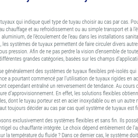
de tuyaux qui indique quel type de tuyau choisir au cas par cas. P
s au chauffage et au refroidissement ou au simple transport et à l’
aluminium, de l’écoulement de l’eau dans les installations sanita
sées, les systèmes de tuyaux permettent de faire circuler divers 
us pression. Afin de ne pas perdre la vision d’ensemble de toutes
différentes grandes catégories, basées sur les champs d’applicat
se généralement des systèmes de tuyaux flexibles pré-isolés qui 
e a pourtant commencé par l’utilisation de tuyaux rigides en aci
 ont cependant entraîné un renversement de tendance. Au cours d
ture d’approvisionnement. En effet, les solutions flexibles obtien
s, dont le tuyau porteur est en acier inoxydable ou en un autre 
 faut toujours décider au cas par cas quel système de tuyaux est 
sons exclusivement des systèmes flexibles et sans fin. Ils possèd
ntigel ou chauffante intégrée. Le choix dépend entièrement de l’ap
 sur la température du fluide ? Dans ce dernier cas, le système do