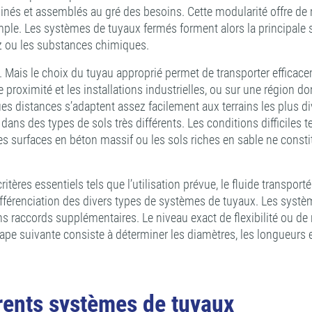
inés et assemblés au gré des besoins. Cette modularité offre de
imple. Les systèmes de tuyaux fermés forment alors la principale 
gaz ou les substances chimiques.
 Mais le choix du tuyau approprié permet de transporter efficacemen
 proximité et les installations industrielles, ou sur une région 
 distances s’adaptent assez facilement aux terrains les plus diver
ans des types de sols très différents. Les conditions difficiles t
es surfaces en béton massif ou les sols riches en sable ne const
tères essentiels tels que l’utilisation prévue, le fluide transport
différenciation des divers types de systèmes de tuyaux. Les systè
s raccords supplémentaires. Le niveau exact de flexibilité ou de r
tape suivante consiste à déterminer les diamètres, les longueurs 
érents systèmes de tuyaux