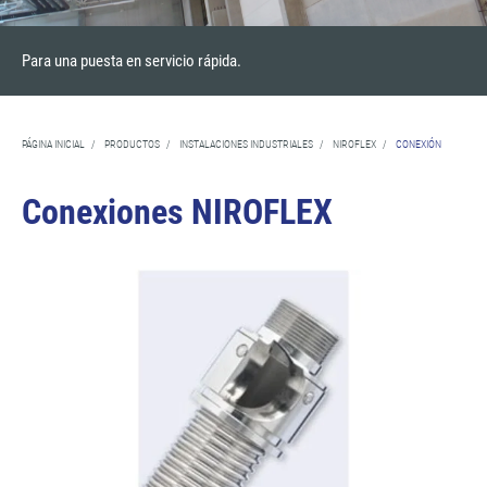
Para una puesta en servicio rápida.
PÁGINA INICIAL
/
PRODUCTOS
/
INSTALACIONES INDUSTRIALES
/
NIROFLEX
/
CONEXIÓN
Conexiones NIROFLEX