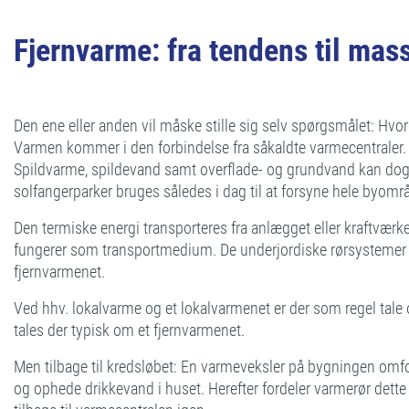
Fjernvarme: fra tendens til mas
Den ene eller anden vil måske stille sig selv spørgsmålet: Hv
Varmen kommer i den forbindelse fra såkaldte varmecentraler
Spildvarme, spildevand samt overflade- og grundvand kan dog 
solfangerparker bruges således i dag til at forsyne hele byområ
Den termiske energi transporteres fra anlægget eller kraftvær
fungerer som transportmedium. De underjordiske rørsystemer 
fjernvarmenet.
Ved hhv. lokalvarme og et lokalvarmenet er der som regel tale
tales der typisk om et fjernvarmenet.
Men tilbage til kredsløbet: En varmeveksler på bygningen omf
og ophede drikkevand i huset. Herefter fordeler varmerør dette t