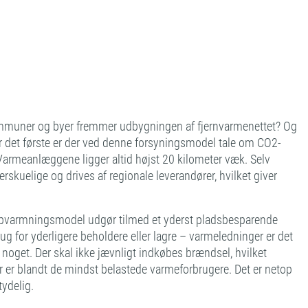
kommuner og byer fremmer udbygningen af fjernvarmenettet? Og
or det første er der ved denne forsyningsmodel tale om CO2-
Varmeanlæggene ligger altid højst 20 kilometer væk. Selv
rskuelige og drives af regionale leverandører, hvilket giver
e opvarmningsmodel udgør tilmed et yderst pladsbesparende
 for yderligere beholdere eller lagre – varmeledninger er det
r noget. Der skal ikke jævnligt indkøbes brændsel, hvilket
r er blandt de mindst belastede varmeforbrugere. Det er netop
tydelig.