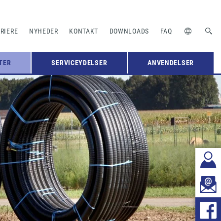
RIERE
NYHEDER
KONTAKT
DOWNLOADS
FAQ
TER
SERVICEYDELSER
ANVENDELSER