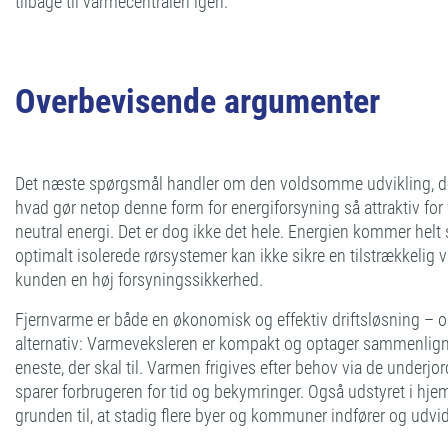
tilbage til varmecentralen igen.
Overbevisende argumenter
Det næste spørgsmål handler om den voldsomme udvikling, der
hvad gør netop denne form for energiforsyning så attraktiv fo
neutral energi. Det er dog ikke det hele. Energien kommer hel
optimalt isolerede rørsystemer kan ikke sikre en tilstrækkelig 
kunden en høj forsyningssikkerhed.
Fjernvarme er både en økonomisk og effektiv driftsløsning – 
alternativ: Varmeveksleren er kompakt og optager sammenlignet
eneste, der skal til. Varmen frigives efter behov via de underjo
sparer forbrugeren for tid og bekymringer. Også udstyret i hj
grunden til, at stadig flere byer og kommuner indfører og udvid