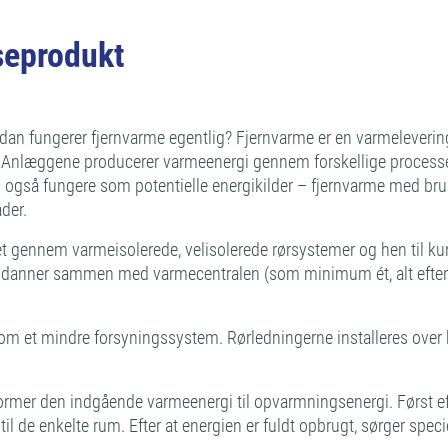
seprodukt
ordan fungerer fjernvarme egentlig? Fjernvarme er en varmelever
. Anlæggene producerer varmeenergi gennem forskellige processe
også fungere som potentielle energikilder – fjernvarme med bru
der.
ket gennem varmeisolerede, velisolerede rørsystemer og hen til k
danner sammen med varmecentralen (som minimum ét, alt efter be
 om et mindre forsyningssystem. Rørledningerne installeres over 
ormer den indgående varmeenergi til opvarmningsenergi. Først ef
il de enkelte rum. Efter at energien er fuldt opbrugt, sørger spec