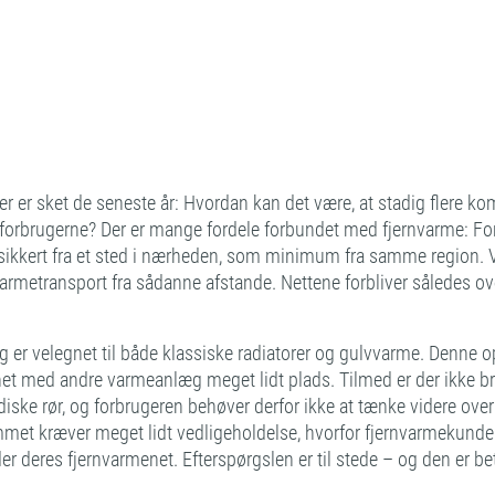
 er sket de seneste år: Hvordan kan det være, at stadig flere 
r forbrugerne? Der er mange fordele forbundet med fjernvarme: F
t sikkert fra et sted i nærheden, som minimum fra samme region. 
varmetransport fra sådanne afstande. Nettene forbliver således ove
og er velegnet til både klassiske radiatorer og gulvvarme. Denn
 med andre varmeanlæg meget lidt plads. Tilmed er der ikke brug
rdiske rør, og forbrugeren behøver derfor ikke at tænke videre ove
emmet kræver meget lidt vedligeholdelse, hvorfor fjernvarmekunde
er deres fjernvarmenet. Efterspørgslen er til stede – og den er be