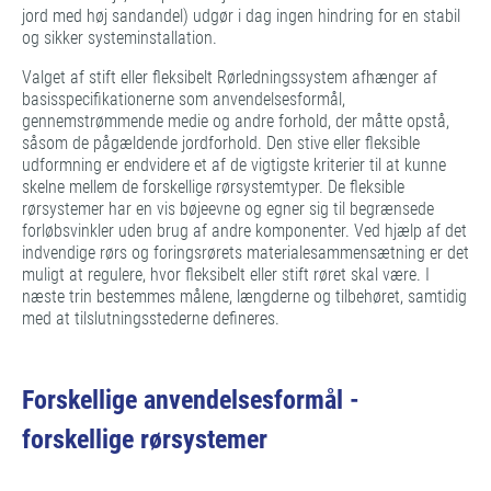
jord med høj sandandel) udgør i dag ingen hindring for en stabil
og sikker systeminstallation.
Valget af stift eller fleksibelt Rørledningssystem afhænger af
basisspecifikationerne som anvendelsesformål,
gennemstrømmende medie og andre forhold, der måtte opstå,
såsom de pågældende jordforhold. Den stive eller fleksible
udformning er endvidere et af de vigtigste kriterier til at kunne
skelne mellem de forskellige rørsystemtyper. De fleksible
rørsystemer har en vis bøjeevne og egner sig til begrænsede
forløbsvinkler uden brug af andre komponenter. Ved hjælp af det
indvendige rørs og foringsrørets materialesammensætning er det
muligt at regulere, hvor fleksibelt eller stift røret skal være. I
næste trin bestemmes målene, længderne og tilbehøret, samtidig
med at tilslutningsstederne defineres.
Forskellige anvendelsesformål -
forskellige rørsystemer