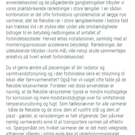
anvendelsessted og de pågældende gangbetingelser tilbyder vi
vores præfabrikerede rørledninger i store længder. I en sådan
kombination er det ofte forholdsvis uproblematisk at lægge nye
varmerør, idet de fleksible rør i store længdeenheder i bedste fald
kan trækkes ind i ét stykke eller under alle omstændigheder
bidrager til en betydelig nedbringelse af antallet af
forbindelsessteder. Herved lettes installationen, samtidig med at
monteringsprocessen accelereres betydeligt. Rørledninger, der
udelukkende tilbydes i korte mål, ville netop skulle sammenføjes
enkeltvis på hvert enkelt forbindelsessted.
Du vil gerne ændre på placeringen af din radiator og
varmtvandsforsyning og i den forbindelse sikre en tilslutning til
lokal- eller fjernvarmenettet? Også her vil valget ofte falde på de
fleksible lokalvarmerør. Fordelen ved disse anvendelser er
navnlig, at de fleksible rørsystemer typisk er mindre modtagelige
for korrossion og mere modstandsdygtige over for omfattende
temperaturudsving og fugt. Som fællesnævner for alle varmerør
- både de fleksible og de stive, dem af rustfrit stål og dem af
plast - gælder, at rørisoleringen er helt afgørende. Den påvirker
nemlig varmerørets evne til at transportere varmen på effektiv
vis. Spørgsmålet om, hvilket varmerør der er det mest velegnede,
afhænger således i sidste ende ikke af rørledningsmaterialet,