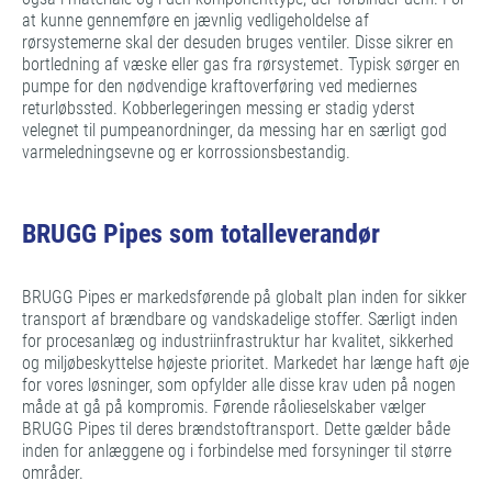
at kunne gennemføre en jævnlig vedligeholdelse af
rørsystemerne skal der desuden bruges ventiler. Disse sikrer en
bortledning af væske eller gas fra rørsystemet. Typisk sørger en
pumpe for den nødvendige kraftoverføring ved mediernes
returløbssted. Kobberlegeringen messing er stadig yderst
velegnet til pumpeanordninger, da messing har en særligt god
varmeledningsevne og er korrossionsbestandig.
BRUGG Pipes som totalleverandør
BRUGG Pipes er markedsførende på globalt plan inden for sikker
transport af brændbare og vandskadelige stoffer. Særligt inden
for procesanlæg og industriinfrastruktur har kvalitet, sikkerhed
og miljøbeskyttelse højeste prioritet. Markedet har længe haft øje
for vores løsninger, som opfylder alle disse krav uden på nogen
måde at gå på kompromis. Førende råolieselskaber vælger
BRUGG Pipes til deres brændstoftransport. Dette gælder både
inden for anlæggene og i forbindelse med forsyninger til større
områder.