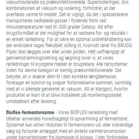
vakuumisolerede og prækonfektionerede. Superisoleringen, dvs.
kombinationen af vakuum og isolering, forhindrer, at der
overføres varme til mediet. Det er vigtigt, da der i specialrørene
transporteres nedkølede gasser i flydende form ved
minustemperaturer ned til -200 grader Celsius. Alt efter
brugsformålet er der mulighed for at realisere for- og returløb i
en enkelt rørledning. For at sikre en optimal ordrehåndtering kan
der endvidere tages fleksibelt stilling til, hvorvidt røret fra BRUGG
Pipes skal lægges over eller under jorden. Helt uafhængigt af
gennemstrømningsretning og lægning lover vi, at vores
rørledninger til kryogene medier er brugsklare: Alle rørsystemer
inden for denne kategori er nemlig prækonfektionerede. Det
betyder, at vi skærer dem til i den korrekte længdemasse,
foretager en kontrol og svejser forbindelserne sammen, samtidig
med at vi allerede genererer et vakuum. Alt er klargjort, hvorfor
produktet er klart til at blive installeret på monteringsstedet
umiddelbart efter levering.
Bioflex-fermentorvarme
- Vores BIOFLEX-rørledning med
tilbehør anvendes hovedsageligt til opvarmning af fermentorer.
Systemet kan enten tilsluttes til fermentorens ud- eller indvendige
væg og forsyner anlægget med en direkte varmetransmission
under konverteringen fra biomasse til biogas. I den forbindelse