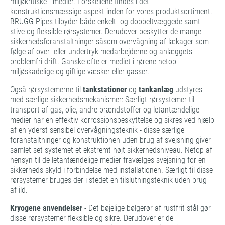
miljøkritiske - medier. Forskellene findes i det
konstruktionsmæssige aspekt inden for vores produktsortiment.
BRUGG Pipes tilbyder både enkelt- og dobbeltvæggede samt
stive og fleksible rørsystemer. Derudover beskytter de mange
sikkerhedsforanstaltninger såsom overvågning af lækager som
følge af over- eller undertryk medarbejderne og anlæggets
problemfri drift. Ganske ofte er mediet i rørene netop
miljøskadelige og giftige væsker eller gasser.
Også rørsystemerne til
tankstationer
og
tankanlæg
udstyres
med særlige sikkerhedsmekanismer: Særligt rørsystemer til
transport af gas, olie, andre brændstoffer og letantændelige
medier har en effektiv korrossionsbeskyttelse og sikres ved hjælp
af en yderst sensibel overvågningsteknik - disse særlige
foranstaltninger og konstruktionen uden brug af svejsning giver
samlet set systemet et ekstremt højt sikkerhedsniveau. Netop af
hensyn til de letantændelige medier fravælges svejsning for en
sikkerheds skyld i forbindelse med installationen. Særligt til disse
rørsystemer bruges der i stedet en tilslutningsteknik uden brug
af ild.
Kryogene anvendelser
- Det bøjelige bølgerør af rustfrit stål gør
disse rørsystemer fleksible og sikre. Derudover er de