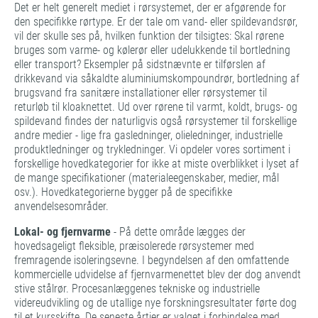
Det er helt generelt mediet i rørsystemet, der er afgørende for
den specifikke rørtype. Er der tale om vand- eller spildevandsrør,
vil der skulle ses på, hvilken funktion der tilsigtes: Skal rørene
bruges som varme- og kølerør eller udelukkende til bortledning
eller transport? Eksempler på sidstnævnte er tilførslen af
drikkevand via såkaldte aluminiumskompoundrør, bortledning af
brugsvand fra sanitære installationer eller rørsystemer til
returløb til kloaknettet. Ud over rørene til varmt, koldt, brugs- og
spildevand findes der naturligvis også rørsystemer til forskellige
andre medier - lige fra gasledninger, olieledninger, industrielle
produktledninger og trykledninger. Vi opdeler vores sortiment i
forskellige hovedkategorier for ikke at miste overblikket i lyset af
de mange specifikationer (materialeegenskaber, medier, mål
osv.). Hovedkategorierne bygger på de specifikke
anvendelsesområder.
Lokal- og fjernvarme
- På dette område lægges der
hovedsageligt fleksible, præisolerede rørsystemer med
fremragende isoleringsevne. I begyndelsen af den omfattende
kommercielle udvidelse af fjernvarmenettet blev der dog anvendt
stive stålrør. Procesanlæggenes tekniske og industrielle
videreudvikling og de utallige nye forskningsresultater førte dog
til et kursskifte. De seneste årtier er valget i forbindelse med