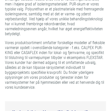
men i højere grad af isoleringsmaterialet. PUR-skum er vores
typiske valg. Polyurethan er et plastmateriale med fremragende
isoleringsevne, samtidig med at det er varme- og yderst
vejrbestandigt. Ved hjælp af vores unikke behandlingsteknologi
har vi kunnet frembringe rekordværdier, hvad
varmeledningsevnen angår, hvilket har øget energieffektiviteten
betydeligt.
Vores produktsortiment omfatter forskellige modeller af fleksible
varmerør opdelt i ovenstående kategorier - f.eks. CALPEX PUR-
KING eller CASAFLEX inden for lokal- og fjernvarme, og specifikt
til tilslutning til varmepumper tilbyder vi eksempelvis FLEXSTAR.
Vores kunder har dermed adgang til et omfattende udvalg,
således at de kan tilpasse rørsystemet individuelt til
byggeprojektets specifikke kravprofil. Du finder yderligere
oplysninger om vores produkter og tjenester inden for
varmesystemer her på hjemmesiden eller ved at henvende dig til
vores kundeservice.