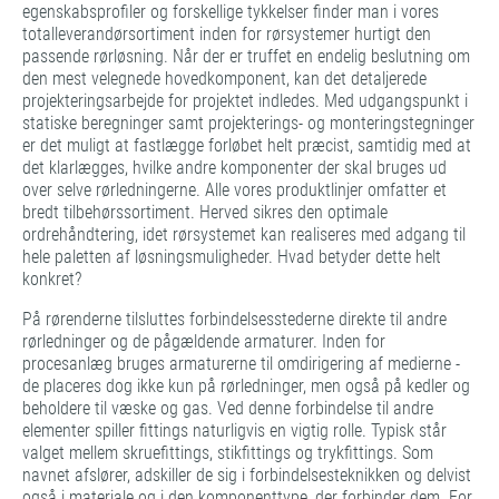
egenskabsprofiler og forskellige tykkelser finder man i vores
totalleverandørsortiment inden for rørsystemer hurtigt den
passende rørløsning. Når der er truffet en endelig beslutning om
den mest velegnede hovedkomponent, kan det detaljerede
projekteringsarbejde for projektet indledes. Med udgangspunkt i
statiske beregninger samt projekterings- og monteringstegninger
er det muligt at fastlægge forløbet helt præcist, samtidig med at
det klarlægges, hvilke andre komponenter der skal bruges ud
over selve rørledningerne. Alle vores produktlinjer omfatter et
bredt tilbehørssortiment. Herved sikres den optimale
ordrehåndtering, idet rørsystemet kan realiseres med adgang til
hele paletten af løsningsmuligheder. Hvad betyder dette helt
konkret?
På rørenderne tilsluttes forbindelsesstederne direkte til andre
rørledninger og de pågældende armaturer. Inden for
procesanlæg bruges armaturerne til omdirigering af medierne -
de placeres dog ikke kun på rørledninger, men også på kedler og
beholdere til væske og gas. Ved denne forbindelse til andre
elementer spiller fittings naturligvis en vigtig rolle. Typisk står
valget mellem skruefittings, stikfittings og trykfittings. Som
navnet afslører, adskiller de sig i forbindelsesteknikken og delvist
også i materiale og i den komponenttype, der forbinder dem. For