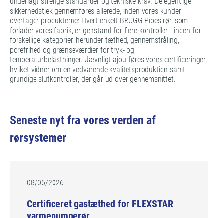
underlagt strenge standarder og tekniske krav. De egentlige
sikkerhedstjek gennemføres allerede, inden vores kunder
overtager produkterne: Hvert enkelt BRUGG Pipes-rør, som
forlader vores fabrik, er genstand for flere kontroller - inden for
forskellige kategorier, herunder tæthed, gennemstråling,
porefrihed og grænseværdier for tryk- og
temperaturbelastninger. Jævnligt ajourføres vores certificeringer,
hvilket vidner om en vedvarende kvalitetsproduktion samt
grundige slutkontroller, der går ud over gennemsnittet.
Seneste nyt fra vores verden af
rørsystemer
08/06/2026
Certificeret gastæthed for FLEXSTAR
varmepumperør