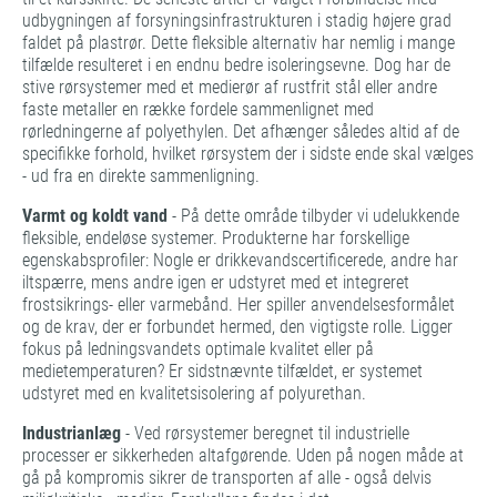
udbygningen af forsyningsinfrastrukturen i stadig højere grad
faldet på plastrør. Dette fleksible alternativ har nemlig i mange
tilfælde resulteret i en endnu bedre isoleringsevne. Dog har de
stive rørsystemer med et medierør af rustfrit stål eller andre
faste metaller en række fordele sammenlignet med
rørledningerne af polyethylen. Det afhænger således altid af de
specifikke forhold, hvilket rørsystem der i sidste ende skal vælges
- ud fra en direkte sammenligning.
Varmt og koldt vand
- På dette område tilbyder vi udelukkende
fleksible, endeløse systemer. Produkterne har forskellige
egenskabsprofiler: Nogle er drikkevandscertificerede, andre har
iltspærre, mens andre igen er udstyret med et integreret
frostsikrings- eller varmebånd. Her spiller anvendelsesformålet
og de krav, der er forbundet hermed, den vigtigste rolle. Ligger
fokus på ledningsvandets optimale kvalitet eller på
medietemperaturen? Er sidstnævnte tilfældet, er systemet
udstyret med en kvalitetsisolering af polyurethan.
Industrianlæg
­- Ved rørsystemer beregnet til industrielle
processer er sikkerheden altafgørende. Uden på nogen måde at
gå på kompromis sikrer de transporten af alle - også delvis