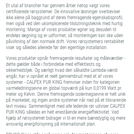
Et utal af brancher har gennem årtier netop valgt vores
certificerede rørsystemer. De innovative løsninger overbeviser
ikke alene på baggrund af deres fremragende egenskabsprofil,
men også ved den ukomplicerede tilslutningsteknik med hurtig
montering. Mange af vores produkter egner sig desuden til
endeløs lægning og er udformet, så monteringen kan ske uden
påvirkning af den normale drift. Vores rørsystemers rentabilitet
viser sig således allerede før den egentlige installation.
Vores produkter opnår fremragende resultater og måleværdier -
dette gælder både i forbindelse med effekttests og
sikkerhedstjek. Og særligt hvad den såkaldte Lambda-værdi
angår, har vi opnået et reelt gennembrud med et af vores
systemer - CALPEX PUR KING fremviser inden for kategorien
varmeledningsevne en global topværdi på kun 0,0199 Watt pr.
meter og Kelvin. Denne fremragende isolerinegsevne er helt unik
på markedet, og ingen andre systemer når ned på et tilsvarende
lavt niveau. Sammenlignet med alle ledende rør udviser CALPEX
PUR KING således en helt enestående energieffektivitet. Ved
hjælp af rørsystemet bidrager vi til en mere bæredygtig og mere
ansvarlig energiforsyning på internationalt plan.