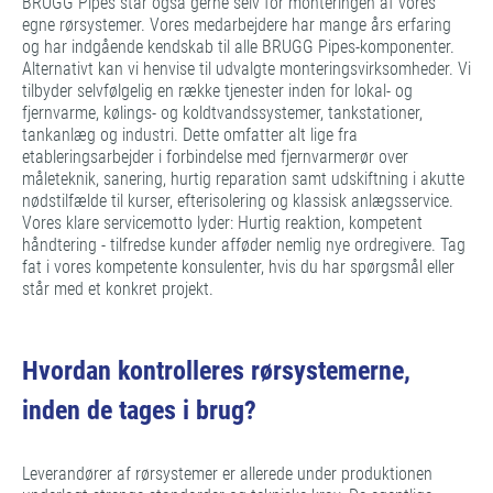
BRUGG Pipes står også gerne selv for monteringen af vores
egne rørsystemer. Vores medarbejdere har mange års erfaring
og har indgående kendskab til alle BRUGG Pipes-komponenter.
Alternativt kan vi henvise til udvalgte monteringsvirksomheder. Vi
tilbyder selvfølgelig en række tjenester inden for lokal- og
fjernvarme, kølings- og koldtvandssystemer, tankstationer,
tankanlæg og industri. Dette omfatter alt lige fra
etableringsarbejder i forbindelse med fjernvarmerør over
måleteknik, sanering, hurtig reparation samt udskiftning i akutte
nødstilfælde til kurser, efterisolering og klassisk anlægsservice.
Vores klare servicemotto lyder: Hurtig reaktion, kompetent
håndtering - tilfredse kunder afføder nemlig nye ordregivere. Tag
fat i vores kompetente konsulenter, hvis du har spørgsmål eller
står med et konkret projekt.
Hvordan kontrolleres rørsystemerne,
inden de tages i brug?
Leverandører af rørsystemer er allerede under produktionen