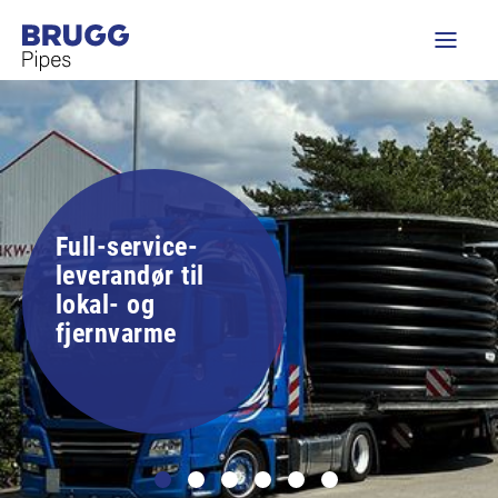
Full-service-
leverandør til
lokal- og
fjernvarme