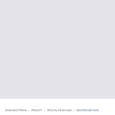
DOMOVSKÁ STRÁNKA
/
PRODUKTY
/
PRŮMYSLOVÉ APLIKACE
/
MONITOROVÁNÍ ÚNIKU